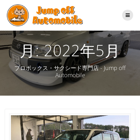
コ
ン
テ
ン
ツ
へ
ス
月:
2022年5月
キ
ッ
プ
プロボックス・サクシード専門店 - Jump off
Automobile