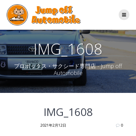
コ
ン
テ
ン
ツ
へ
ス
IMG_1608
キ
ッ
プ
プロボックス・サクシード専門店 - Jump off
Automobile
IMG_1608
2021年2月12日
0