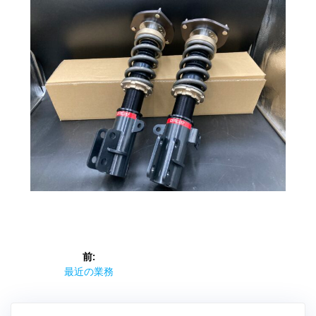
投
前:
稿
前
最近の業務
の
ナ
投
稿: