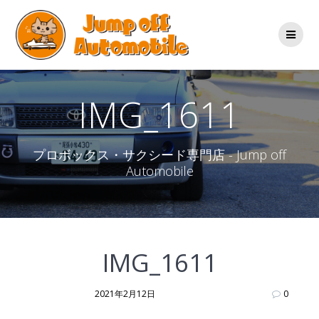
コ
ン
テ
ン
ツ
へ
ス
IMG_1611
キ
ッ
プ
プロボックス・サクシード専門店 - Jump off
Automobile
IMG_1611
2021年2月12日
0