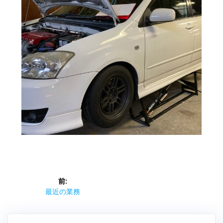
投
前:
稿
前
最近の業務
の
ナ
投
稿: