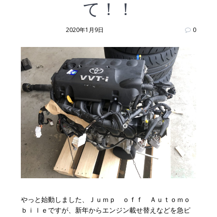
て！！
2020年1月9日
0
やっと始動しました、Ｊｕｍｐ ｏｆｆ Ａｕｔｏｍｏ
ｂｉｌｅですが、新年からエンジン載せ替えなどを急ピ