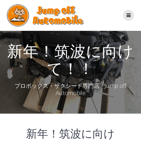
コ
ン
テ
ン
ツ
へ
ス
新年！筑波に向け
キ
ッ
て！！
プ
プロボックス・サクシード専門店 - Jump off
Automobile
新年！筑波に向け