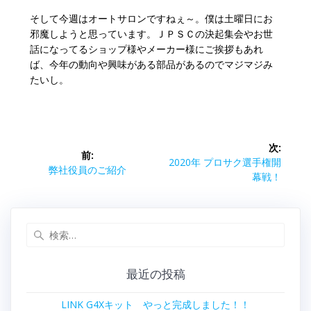
そして今週はオートサロンですねぇ～。僕は土曜日にお
邪魔しようと思っています。ＪＰＳＣの決起集会やお世
話になってるショップ様やメーカー様にご挨拶もあれ
ば、今年の動向や興味がある部品があるのでマジマジみ
たいし。
投
次:
前:
稿
次
2020年 プロサク選手権開
前
弊社役員のご紹介
の
幕戦！
の
ナ
投
投
稿:
稿:
ビ
検
索:
ゲ
最近の投稿
ー
LINK G4Xキット やっと完成しました！！