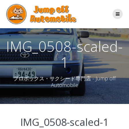
コ
ン
テ
ン
ツ
へ
ス
IMG_0508-scaled-
キ
ッ
1
プ
プロボックス・サクシード専門店 - Jump off
Automobile
IMG_0508-scaled-1