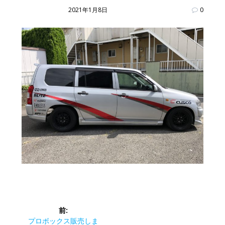
2021年1月8日
0
投
前:
前
プロボックス販売しま