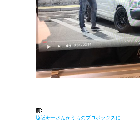
投
前:
稿
前
脇阪寿一さんがうちのプロボックスに！
の
ナ
投
稿: