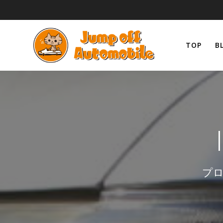
コ
ン
テ
ン
TOP
B
ツ
へ
ス
キ
ッ
プ
プロ