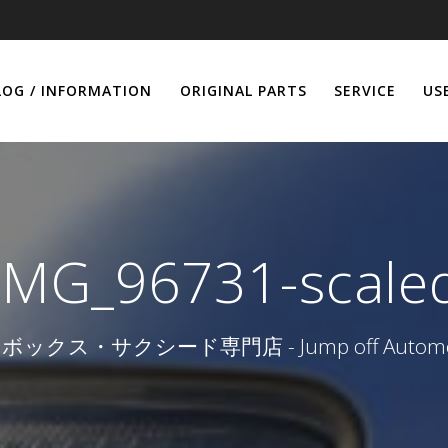
LOG / INFORMATION
ORIGINAL PARTS
SERVICE
US
IMG_96731-scale
ボックス・サクシード専門店 - Jump off Automob