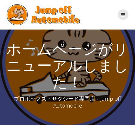
コ
ン
テ
ン
ツ
へ
ス
ホームページがリ
キ
ッ
ニューアルしまし
プ
た！
プロボックス・サクシード専門店 - Jump off
Automobile