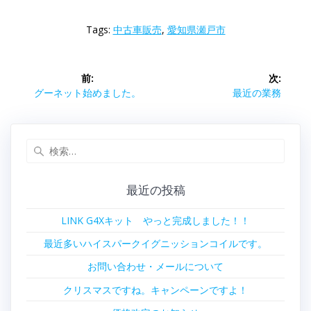
Tags:
中古車販売
,
愛知県瀬戸市
投
前:
次:
稿
前
次
グーネット始めました。
最近の業務
の
の
ナ
投
投
稿:
稿:
検
ビ
索:
ゲ
最近の投稿
ー
LINK G4Xキット やっと完成しました！！
シ
最近多いハイスパークイグニッションコイルです。
ョ
お問い合わせ・メールについて
クリスマスですね。キャンペーンですよ！
ン