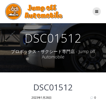
コ
ン
テ
ン
ツ
へ
ス
DSC01512
キ
ッ
プ
プロボックス・サクシード専門店 - Jump off
Automobile
DSC01512
2023年1月28日
0