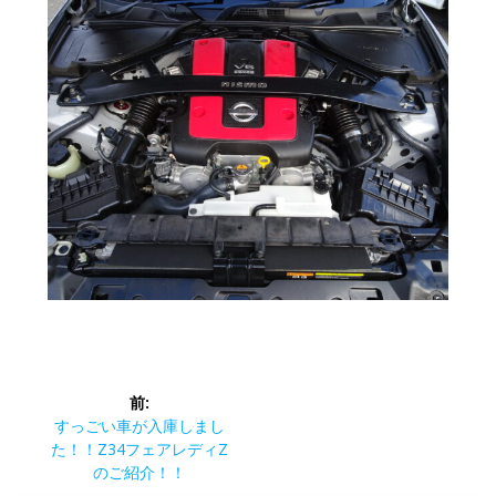
投
前:
稿
前
すっごい車が入庫しまし
の
た！！Z34フェアレディZ
ナ
投
のご紹介！！
稿: