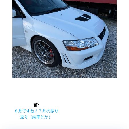
投
前:
稿
前
８月ですね！７月の振り
の
返り（納車とか）
ナ
投
稿: