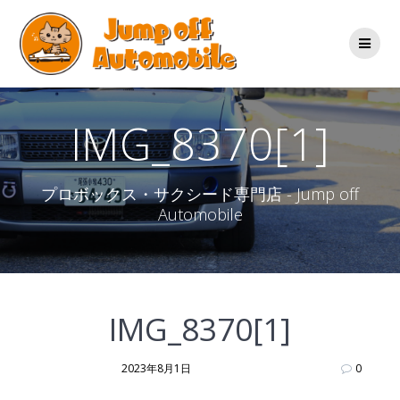
コ
ン
テ
ン
ツ
へ
ス
IMG_8370[1]
キ
ッ
プ
プロボックス・サクシード専門店 - Jump off
Automobile
IMG_8370[1]
2023年8月1日
0