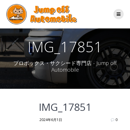
コ
ン
テ
ン
ツ
へ
ス
IMG_17851
キ
ッ
プ
プロボックス・サクシード専門店 - Jump off
Automobile
IMG_17851
2024年6月1日
0