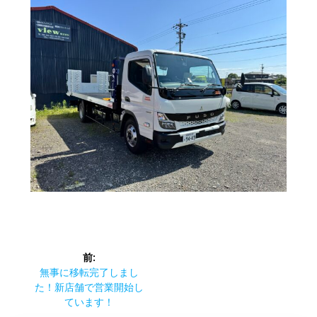
投
前:
稿
前
無事に移転完了しまし
の
た！新店舗で営業開始し
ナ
投
ています！
稿: