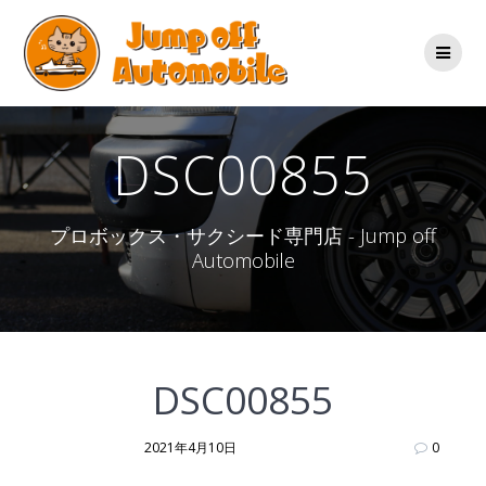
コ
ン
テ
ン
ツ
へ
ス
DSC00855
キ
ッ
プ
プロボックス・サクシード専門店 - Jump off
Automobile
DSC00855
2021年4月10日
0