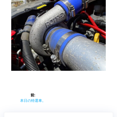
投
前:
稿
前
本日の特選車。
の
ナ
投
稿: