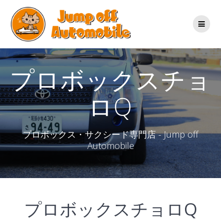
コ
ン
テ
ン
ツ
へ
ス
プロボックスチョ
キ
ッ
ロQ
プ
プロボックス・サクシード専門店 - Jump off
Automobile
プロボックスチョロQ