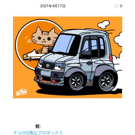
2021年4月17日
0
投
前:
前
チョロQ風なプロボックス