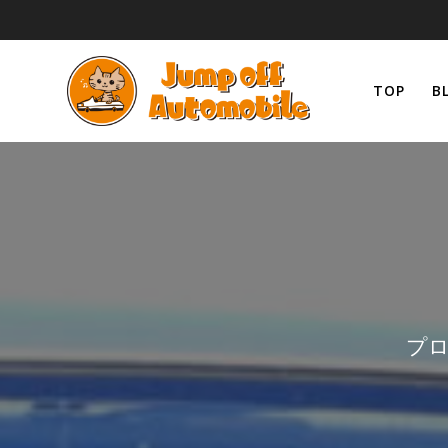
コ
ン
テ
ン
TOP
B
ツ
へ
ス
キ
ッ
プ
プロ