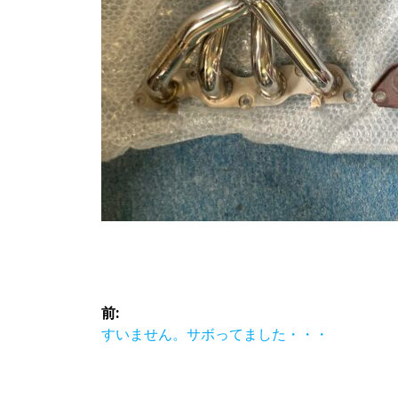
投
前:
稿
前
すいません。サボってました・・・
の
ナ
投
稿: