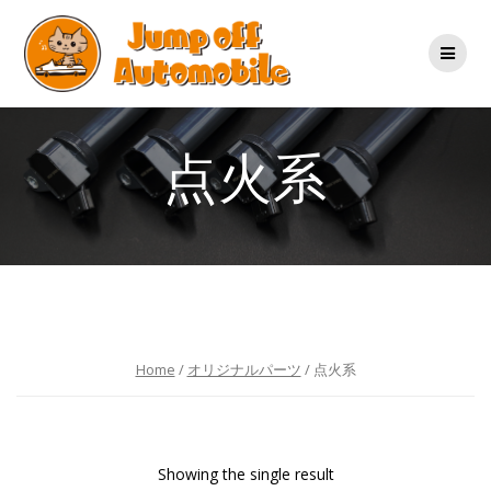
コ
ン
テ
ン
ツ
へ
ス
点火系
キ
ッ
プ
Home
/
オリジナルパーツ
/ 点火系
Showing the single result