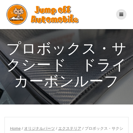
コ
ン
テ
ン
ツ
へ
ス
プロボックス・サ
キ
ッ
クシード ドライ
プ
カーボンルーフ
Home
/
オリジナルパーツ
/
エクステリア
/ プロボックス・サクシ