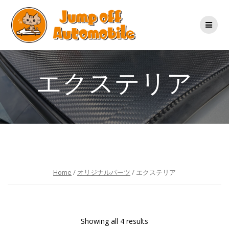
コ
ン
テ
ン
ツ
へ
ス
エクステリア
キ
ッ
プ
Home
/
オリジナルパーツ
/ エクステリア
Showing all 4 results