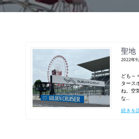
聖地
2022年
ども～
タース
ね。空気
な…
続きを