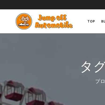
コ
ン
テ
ン
TOP
B
ツ
へ
ス
キ
ッ
プ
タグ
プロ