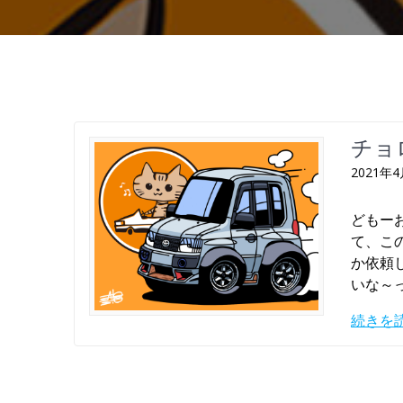
チョ
2021年
どもー
て、こ
か依頼
いな～
続きを