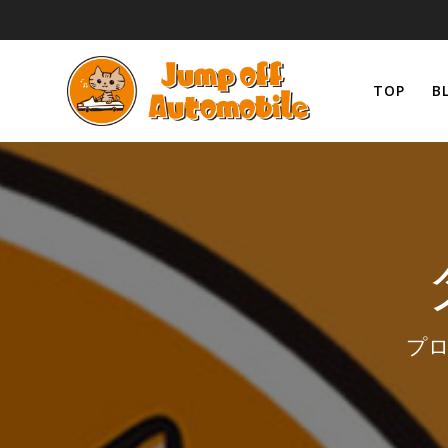
コ
ン
テ
ン
TOP
B
ツ
へ
ス
キ
ッ
プ
プロ