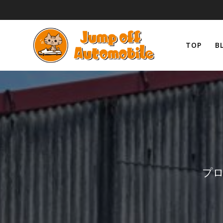
コ
ン
テ
ン
TOP
B
ツ
へ
ス
キ
ッ
プ
プロ