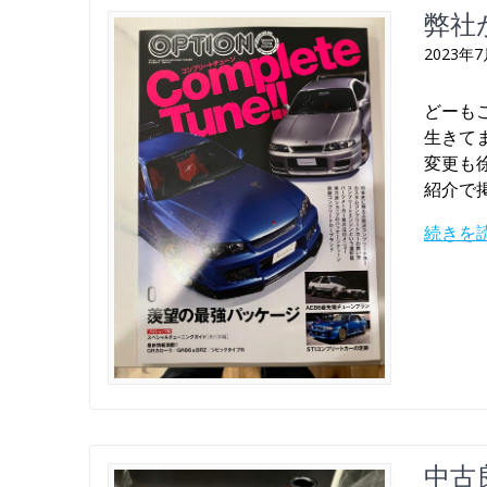
弊社
2023年
どーも
生きて
変更も
紹介で
続きを
中古