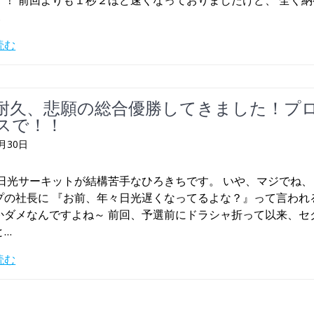
…
読む
耐久、悲願の総合優勝してきました！プ
スで！！
9月30日
 日光サーキットが結構苦手なひろきちです。 いや、マジでね
プの社長に 『お前、年々日光遅くなってるよな？』って言われ
かダメなんですよね～ 前回、予選前にドラシャ折って以来、セ
と…
読む