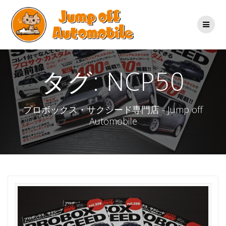
コ
ン
テ
ン
ツ
へ
ス
タグ:
NCP50
キ
ッ
プ
プロボックス・サクシード専門店 - Jump off
Automobile