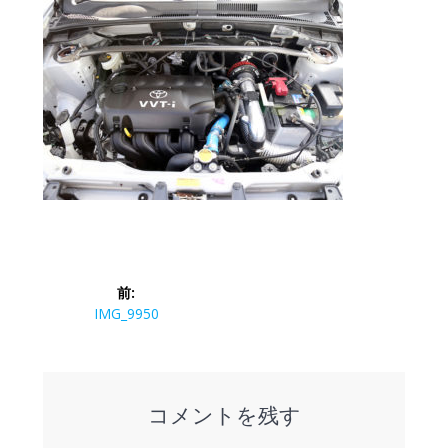
投
前:
稿
前
IMG_9950
の
ナ
投
稿:
ビ
コメントを残す