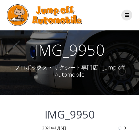
コ
ン
テ
ン
ツ
へ
ス
IMG_9950
キ
ッ
プ
プロボックス・サクシード専門店 - Jump off
Automobile
IMG_9950
2021年1月8日
0